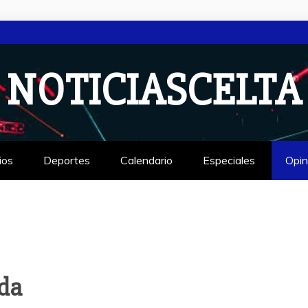
NOTICIASCELTA
ios
Deportes
Calendario
Especiales
Opin
ada