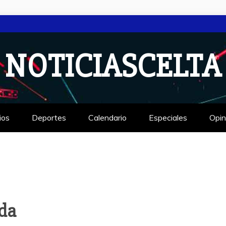
NOTICIASCELTA
ios
Deportes
Calendario
Especiales
Opin
ada